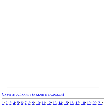
Скачать pdf книгу (нажми и подожди)
1
;
2
;
3
;
4
;
5
;
6
;
7
;
8
;
9
;
10
;
11
;
12
;
13
;
14
;
15
;
16
;
17
;
18
;
19
;
20
;
21
;