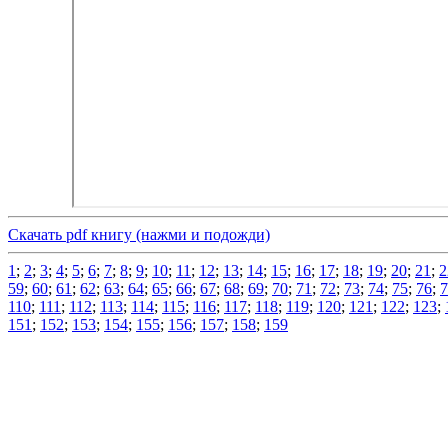
Скачать pdf книгу (нажми и подожди)
1
;
2
;
3
;
4
;
5
;
6
;
7
;
8
;
9
;
10
;
11
;
12
;
13
;
14
;
15
;
16
;
17
;
18
;
19
;
20
;
21
;
2
59
;
60
;
61
;
62
;
63
;
64
;
65
;
66
;
67
;
68
;
69
;
70
;
71
;
72
;
73
;
74
;
75
;
76
;
7
110
;
111
;
112
;
113
;
114
;
115
;
116
;
117
;
118
;
119
;
120
;
121
;
122
;
123
;
151
;
152
;
153
;
154
;
155
;
156
;
157
;
158
;
159