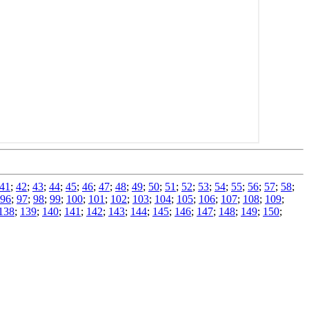
41
;
42
;
43
;
44
;
45
;
46
;
47
;
48
;
49
;
50
;
51
;
52
;
53
;
54
;
55
;
56
;
57
;
58
;
96
;
97
;
98
;
99
;
100
;
101
;
102
;
103
;
104
;
105
;
106
;
107
;
108
;
109
;
138
;
139
;
140
;
141
;
142
;
143
;
144
;
145
;
146
;
147
;
148
;
149
;
150
;