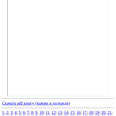
Скачать pdf книгу (нажми и подожди)
1
;
2
;
3
;
4
;
5
;
6
;
7
;
8
;
9
;
10
;
11
;
12
;
13
;
14
;
15
;
16
;
17
;
18
;
19
;
20
;
21
;