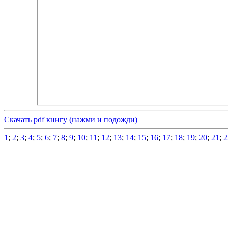
Скачать pdf книгу (нажми и подожди)
1
;
2
;
3
;
4
;
5
;
6
;
7
;
8
;
9
;
10
;
11
;
12
;
13
;
14
;
15
;
16
;
17
;
18
;
19
;
20
;
21
;
2