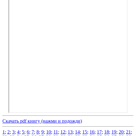
Скачать pdf книгу (нажми и подожди)
1
;
2
;
3
;
4
;
5
;
6
;
7
;
8
;
9
;
10
;
11
;
12
;
13
;
14
;
15
;
16
;
17
;
18
;
19
;
20
;
21
;