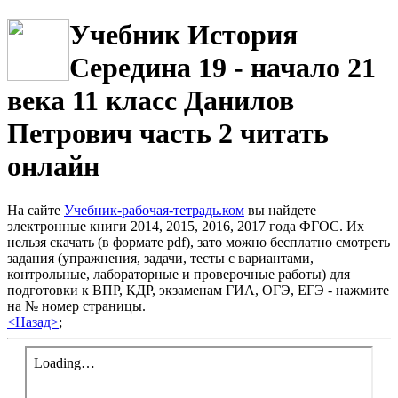
Учебник История
Середина 19 - начало 21
века 11 класс Данилов
Петрович часть 2 читать
онлайн
На сайте
Учебник-рабочая-тетрадь.ком
вы найдете
электронные книги 2014, 2015, 2016, 2017 года ФГОС. Их
нельзя скачать (в формате pdf), зато можно бесплатно смотреть
задания (упражнения, задачи, тесты с вариантами,
контрольные, лабораторные и проверочные работы) для
подготовки к ВПР, КДР, экзаменам ГИА, ОГЭ, ЕГЭ - нажмите
на № номер страницы.
<Назад>
;