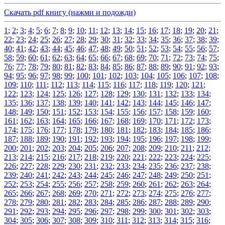
Скачать pdf книгу (нажми и подожди)
1
;
2
;
3
;
4
;
5
;
6
;
7
;
8
;
9
;
10
;
11
;
12
;
13
;
14
;
15
;
16
;
17
;
18
;
19
;
20
;
21
;
22
;
23
;
24
;
25
;
26
;
27
;
28
;
29
;
30
;
31
;
32
;
33
;
34
;
35
;
36
;
37
;
38
;
39
;
40
;
41
;
42
;
43
;
44
;
45
;
46
;
47
;
48
;
49
;
50
;
51
;
52
;
53
;
54
;
55
;
56
;
57
;
58
;
59
;
60
;
61
;
62
;
63
;
64
;
65
;
66
;
67
;
68
;
69
;
70
;
71
;
72
;
73
;
74
;
75
;
76
;
77
;
78
;
79
;
80
;
81
;
82
;
83
;
84
;
85
;
86
;
87
;
88
;
89
;
90
;
91
;
92
;
93
;
94
;
95
;
96
;
97
;
98
;
99
;
100
;
101
;
102
;
103
;
104
;
105
;
106
;
107
;
108
;
109
;
110
;
111
;
112
;
113
;
114
;
115
;
116
;
117
;
118
;
119
;
120
;
121
;
122
;
123
;
124
;
125
;
126
;
127
;
128
;
129
;
130
;
131
;
132
;
133
;
134
;
135
;
136
;
137
;
138
;
139
;
140
;
141
;
142
;
143
;
144
;
145
;
146
;
147
;
148
;
149
;
150
;
151
;
152
;
153
;
154
;
155
;
156
;
157
;
158
;
159
;
160
;
161
;
162
;
163
;
164
;
165
;
166
;
167
;
168
;
169
;
170
;
171
;
172
;
173
;
174
;
175
;
176
;
177
;
178
;
179
;
180
;
181
;
182
;
183
;
184
;
185
;
186
;
187
;
188
;
189
;
190
;
191
;
192
;
193
;
194
;
195
;
196
;
197
;
198
;
199
;
200
;
201
;
202
;
203
;
204
;
205
;
206
;
207
;
208
;
209
;
210
;
211
;
212
;
213
;
214
;
215
;
216
;
217
;
218
;
219
;
220
;
221
;
222
;
223
;
224
;
225
;
226
;
227
;
228
;
229
;
230
;
231
;
232
;
233
;
234
;
235
;
236
;
237
;
238
;
239
;
240
;
241
;
242
;
243
;
244
;
245
;
246
;
247
;
248
;
249
;
250
;
251
;
252
;
253
;
254
;
255
;
256
;
257
;
258
;
259
;
260
;
261
;
262
;
263
;
264
;
265
;
266
;
267
;
268
;
269
;
270
;
271
;
272
;
273
;
274
;
275
;
276
;
277
;
278
;
279
;
280
;
281
;
282
;
283
;
284
;
285
;
286
;
287
;
288
;
289
;
290
;
291
;
292
;
293
;
294
;
295
;
296
;
297
;
298
;
299
;
300
;
301
;
302
;
303
;
304
;
305
;
306
;
307
;
308
;
309
;
310
;
311
;
312
;
313
;
314
;
315
;
316
;