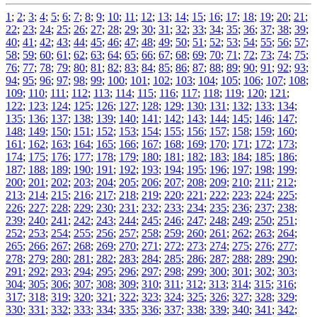
1
;
2
;
3
;
4
;
5
;
6
;
7
;
8
;
9
;
10
;
11
;
12
;
13
;
14
;
15
;
16
;
17
;
18
;
19
;
20
;
21
;
22
;
23
;
24
;
25
;
26
;
27
;
28
;
29
;
30
;
31
;
32
;
33
;
34
;
35
;
36
;
37
;
38
;
39
;
40
;
41
;
42
;
43
;
44
;
45
;
46
;
47
;
48
;
49
;
50
;
51
;
52
;
53
;
54
;
55
;
56
;
57
;
58
;
59
;
60
;
61
;
62
;
63
;
64
;
65
;
66
;
67
;
68
;
69
;
70
;
71
;
72
;
73
;
74
;
75
;
76
;
77
;
78
;
79
;
80
;
81
;
82
;
83
;
84
;
85
;
86
;
87
;
88
;
89
;
90
;
91
;
92
;
93
;
94
;
95
;
96
;
97
;
98
;
99
;
100
;
101
;
102
;
103
;
104
;
105
;
106
;
107
;
108
;
109
;
110
;
111
;
112
;
113
;
114
;
115
;
116
;
117
;
118
;
119
;
120
;
121
;
122
;
123
;
124
;
125
;
126
;
127
;
128
;
129
;
130
;
131
;
132
;
133
;
134
;
135
;
136
;
137
;
138
;
139
;
140
;
141
;
142
;
143
;
144
;
145
;
146
;
147
;
148
;
149
;
150
;
151
;
152
;
153
;
154
;
155
;
156
;
157
;
158
;
159
;
160
;
161
;
162
;
163
;
164
;
165
;
166
;
167
;
168
;
169
;
170
;
171
;
172
;
173
;
174
;
175
;
176
;
177
;
178
;
179
;
180
;
181
;
182
;
183
;
184
;
185
;
186
;
187
;
188
;
189
;
190
;
191
;
192
;
193
;
194
;
195
;
196
;
197
;
198
;
199
;
200
;
201
;
202
;
203
;
204
;
205
;
206
;
207
;
208
;
209
;
210
;
211
;
212
;
213
;
214
;
215
;
216
;
217
;
218
;
219
;
220
;
221
;
222
;
223
;
224
;
225
;
226
;
227
;
228
;
229
;
230
;
231
;
232
;
233
;
234
;
235
;
236
;
237
;
238
;
239
;
240
;
241
;
242
;
243
;
244
;
245
;
246
;
247
;
248
;
249
;
250
;
251
;
252
;
253
;
254
;
255
;
256
;
257
;
258
;
259
;
260
;
261
;
262
;
263
;
264
;
265
;
266
;
267
;
268
;
269
;
270
;
271
;
272
;
273
;
274
;
275
;
276
;
277
;
278
;
279
;
280
;
281
;
282
;
283
;
284
;
285
;
286
;
287
;
288
;
289
;
290
;
291
;
292
;
293
;
294
;
295
;
296
;
297
;
298
;
299
;
300
;
301
;
302
;
303
;
304
;
305
;
306
;
307
;
308
;
309
;
310
;
311
;
312
;
313
;
314
;
315
;
316
;
317
;
318
;
319
;
320
;
321
;
322
;
323
;
324
;
325
;
326
;
327
;
328
;
329
;
330
;
331
;
332
;
333
;
334
;
335
;
336
;
337
;
338
;
339
;
340
;
341
;
342
;