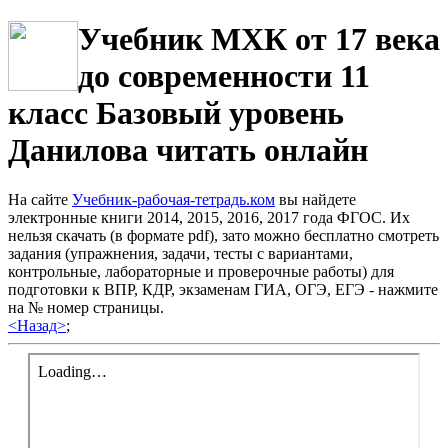
Учебник МХК от 17 века
до современности 11
класс Базовый уровень
Данилова читать онлайн
На сайте
Учебник-рабочая-тетрадь.ком
вы найдете
электронные книги 2014, 2015, 2016, 2017 года ФГОС. Их
нельзя скачать (в формате pdf), зато можно бесплатно смотреть
задания (упражнения, задачи, тесты с вариантами,
контрольные, лабораторные и проверочные работы) для
подготовки к ВПР, КДР, экзаменам ГИА, ОГЭ, ЕГЭ - нажмите
на № номер страницы.
<Назад>
;