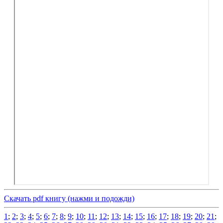
Скачать pdf книгу (нажми и подожди)
1
;
2
;
3
;
4
;
5
;
6
;
7
;
8
;
9
;
10
;
11
;
12
;
13
;
14
;
15
;
16
;
17
;
18
;
19
;
20
;
21
;