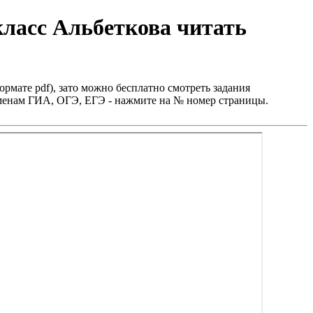
класс Альбеткова читать
ормате pdf), зато можно бесплатно смотреть задания
заменам ГИА, ОГЭ, ЕГЭ - нажмите на № номер страницы.