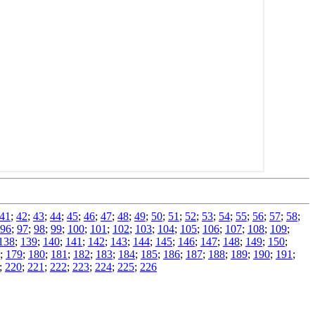
41
;
42
;
43
;
44
;
45
;
46
;
47
;
48
;
49
;
50
;
51
;
52
;
53
;
54
;
55
;
56
;
57
;
58
;
96
;
97
;
98
;
99
;
100
;
101
;
102
;
103
;
104
;
105
;
106
;
107
;
108
;
109
;
138
;
139
;
140
;
141
;
142
;
143
;
144
;
145
;
146
;
147
;
148
;
149
;
150
;
;
179
;
180
;
181
;
182
;
183
;
184
;
185
;
186
;
187
;
188
;
189
;
190
;
191
;
;
220
;
221
;
222
;
223
;
224
;
225
;
226