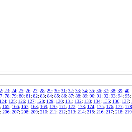
2
;
23
;
24
;
25
;
26
;
27
;
28
;
29
;
30
;
31
;
32
;
33
;
34
;
35
;
36
;
37
;
38
;
39
;
40
;
7
;
78
;
79
;
80
;
81
;
82
;
83
;
84
;
85
;
86
;
87
;
88
;
89
;
90
;
91
;
92
;
93
;
94
;
95
;
124
;
125
;
126
;
127
;
128
;
129
;
130
;
131
;
132
;
133
;
134
;
135
;
136
;
137
;
;
165
;
166
;
167
;
168
;
169
;
170
;
171
;
172
;
173
;
174
;
175
;
176
;
177
;
178
;
206
;
207
;
208
;
209
;
210
;
211
;
212
;
213
;
214
;
215
;
216
;
217
;
218
;
219