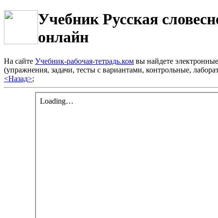
Учебник Русская словесно
онлайн
На сайте
Учебник-рабочая-тетрадь.ком
вы найдете электронные 
(упражнения, задачи, тесты с вариантами, контрольные, лабо
<Назад>
;