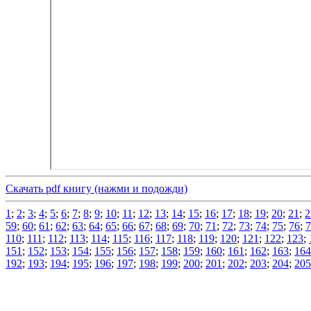
Скачать pdf книгу (нажми и подожди)
1
;
2
;
3
;
4
;
5
;
6
;
7
;
8
;
9
;
10
;
11
;
12
;
13
;
14
;
15
;
16
;
17
;
18
;
19
;
20
;
21
;
2
59
;
60
;
61
;
62
;
63
;
64
;
65
;
66
;
67
;
68
;
69
;
70
;
71
;
72
;
73
;
74
;
75
;
76
;
7
110
;
111
;
112
;
113
;
114
;
115
;
116
;
117
;
118
;
119
;
120
;
121
;
122
;
123
;
151
;
152
;
153
;
154
;
155
;
156
;
157
;
158
;
159
;
160
;
161
;
162
;
163
;
164
192
;
193
;
194
;
195
;
196
;
197
;
198
;
199
;
200
;
201
;
202
;
203
;
204
;
205