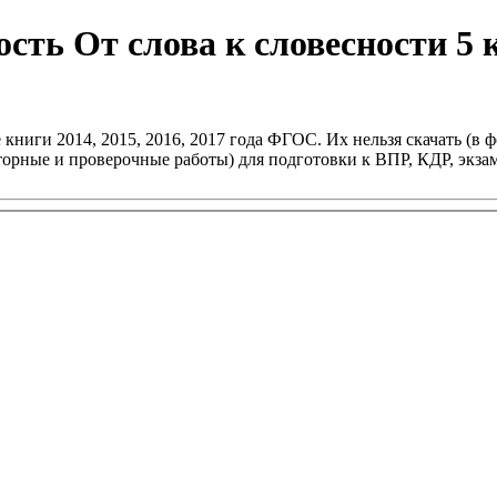
сть От слова к словесности 5 
книги 2014, 2015, 2016, 2017 года ФГОС. Их нельзя скачать (в ф
раторные и проверочные работы) для подготовки к ВПР, КДР, эк