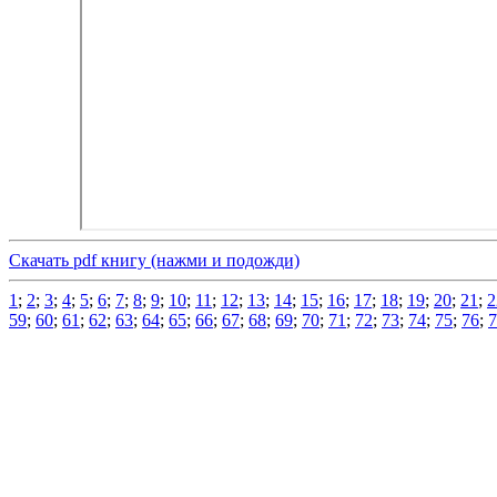
Скачать pdf книгу (нажми и подожди)
1
;
2
;
3
;
4
;
5
;
6
;
7
;
8
;
9
;
10
;
11
;
12
;
13
;
14
;
15
;
16
;
17
;
18
;
19
;
20
;
21
;
2
59
;
60
;
61
;
62
;
63
;
64
;
65
;
66
;
67
;
68
;
69
;
70
;
71
;
72
;
73
;
74
;
75
;
76
;
7