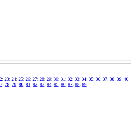
2
;
23
;
24
;
25
;
26
;
27
;
28
;
29
;
30
;
31
;
32
;
33
;
34
;
35
;
36
;
37
;
38
;
39
;
40
;
7
;
78
;
79
;
80
;
81
;
82
;
83
;
84
;
85
;
86
;
87
;
88
;
89