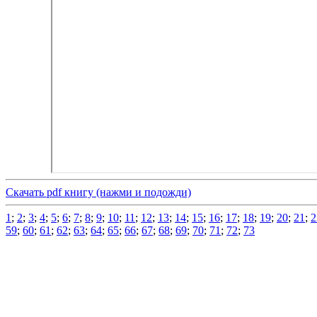
Скачать pdf книгу (нажми и подожди)
1
;
2
;
3
;
4
;
5
;
6
;
7
;
8
;
9
;
10
;
11
;
12
;
13
;
14
;
15
;
16
;
17
;
18
;
19
;
20
;
21
;
2
59
;
60
;
61
;
62
;
63
;
64
;
65
;
66
;
67
;
68
;
69
;
70
;
71
;
72
;
73