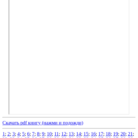
Скачать pdf книгу (нажми и подожди)
1
;
2
;
3
;
4
;
5
;
6
;
7
;
8
;
9
;
10
;
11
;
12
;
13
;
14
;
15
;
16
;
17
;
18
;
19
;
20
;
21
;