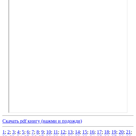
Скачать pdf книгу (нажми и подожди)
1
;
2
;
3
;
4
;
5
;
6
;
7
;
8
;
9
;
10
;
11
;
12
;
13
;
14
;
15
;
16
;
17
;
18
;
19
;
20
;
21
;