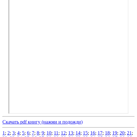
Скачать pdf книгу (нажми и подожди)
1
;
2
;
3
;
4
;
5
;
6
;
7
;
8
;
9
;
10
;
11
;
12
;
13
;
14
;
15
;
16
;
17
;
18
;
19
;
20
;
21
;