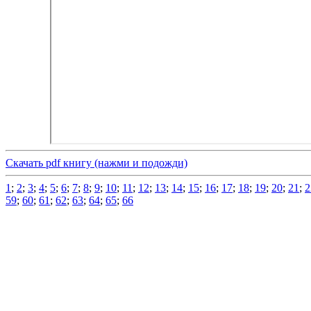
Скачать pdf книгу (нажми и подожди)
1
;
2
;
3
;
4
;
5
;
6
;
7
;
8
;
9
;
10
;
11
;
12
;
13
;
14
;
15
;
16
;
17
;
18
;
19
;
20
;
21
;
2
59
;
60
;
61
;
62
;
63
;
64
;
65
;
66