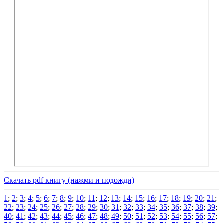
Скачать pdf книгу (нажми и подожди)
1
;
2
;
3
;
4
;
5
;
6
;
7
;
8
;
9
;
10
;
11
;
12
;
13
;
14
;
15
;
16
;
17
;
18
;
19
;
20
;
21
;
22
;
23
;
24
;
25
;
26
;
27
;
28
;
29
;
30
;
31
;
32
;
33
;
34
;
35
;
36
;
37
;
38
;
39
;
40
;
41
;
42
;
43
;
44
;
45
;
46
;
47
;
48
;
49
;
50
;
51
;
52
;
53
;
54
;
55
;
56
;
57
;