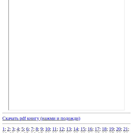
Скачать pdf книгу (нажми и подожди)
1
;
2
;
3
;
4
;
5
;
6
;
7
;
8
;
9
;
10
;
11
;
12
;
13
;
14
;
15
;
16
;
17
;
18
;
19
;
20
;
21
;