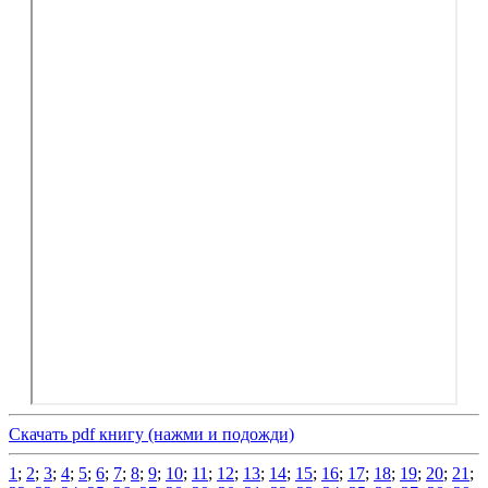
Скачать pdf книгу (нажми и подожди)
1
;
2
;
3
;
4
;
5
;
6
;
7
;
8
;
9
;
10
;
11
;
12
;
13
;
14
;
15
;
16
;
17
;
18
;
19
;
20
;
21
;