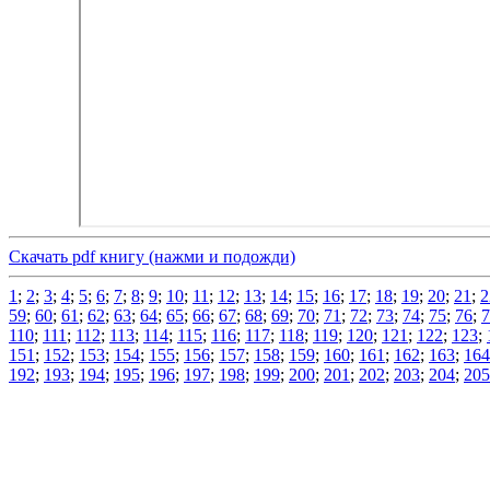
Скачать pdf книгу (нажми и подожди)
1
;
2
;
3
;
4
;
5
;
6
;
7
;
8
;
9
;
10
;
11
;
12
;
13
;
14
;
15
;
16
;
17
;
18
;
19
;
20
;
21
;
2
59
;
60
;
61
;
62
;
63
;
64
;
65
;
66
;
67
;
68
;
69
;
70
;
71
;
72
;
73
;
74
;
75
;
76
;
7
110
;
111
;
112
;
113
;
114
;
115
;
116
;
117
;
118
;
119
;
120
;
121
;
122
;
123
;
151
;
152
;
153
;
154
;
155
;
156
;
157
;
158
;
159
;
160
;
161
;
162
;
163
;
164
192
;
193
;
194
;
195
;
196
;
197
;
198
;
199
;
200
;
201
;
202
;
203
;
204
;
205