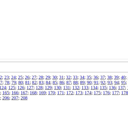
2
;
23
;
24
;
25
;
26
;
27
;
28
;
29
;
30
;
31
;
32
;
33
;
34
;
35
;
36
;
37
;
38
;
39
;
40
;
7
;
78
;
79
;
80
;
81
;
82
;
83
;
84
;
85
;
86
;
87
;
88
;
89
;
90
;
91
;
92
;
93
;
94
;
95
;
124
;
125
;
126
;
127
;
128
;
129
;
130
;
131
;
132
;
133
;
134
;
135
;
136
;
137
;
;
165
;
166
;
167
;
168
;
169
;
170
;
171
;
172
;
173
;
174
;
175
;
176
;
177
;
178
;
206
;
207
;
208