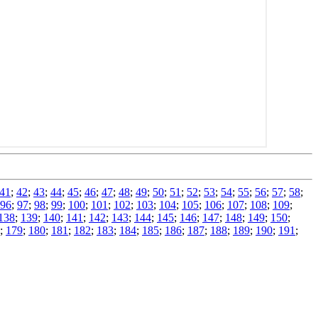
41
;
42
;
43
;
44
;
45
;
46
;
47
;
48
;
49
;
50
;
51
;
52
;
53
;
54
;
55
;
56
;
57
;
58
;
96
;
97
;
98
;
99
;
100
;
101
;
102
;
103
;
104
;
105
;
106
;
107
;
108
;
109
;
138
;
139
;
140
;
141
;
142
;
143
;
144
;
145
;
146
;
147
;
148
;
149
;
150
;
;
179
;
180
;
181
;
182
;
183
;
184
;
185
;
186
;
187
;
188
;
189
;
190
;
191
;